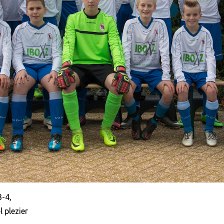
3-4,
 plezier