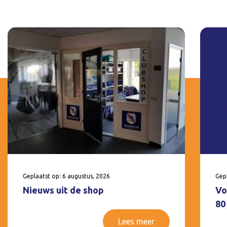
Geplaatst op: 6 augustus, 2026
Gepl
Nieuws uit de shop
Vo
80
Lees meer