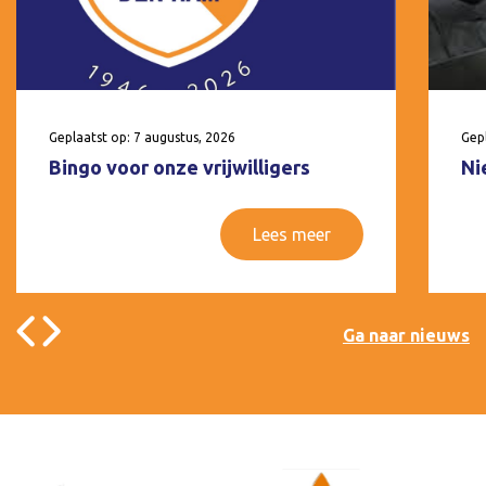
Geplaatst op: 7 augustus, 2026
Gepl
Bingo voor onze vrijwilligers
Ni
Lees meer
Ga naar nieuws