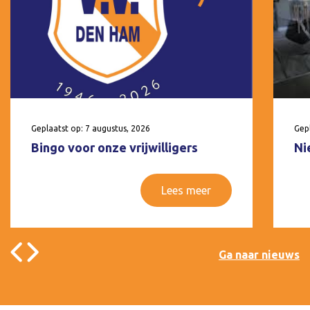
Geplaatst op: 7 augustus, 2026
Gepl
Bingo voor onze vrijwilligers
Ni
Lees meer
Ga naar nieuws