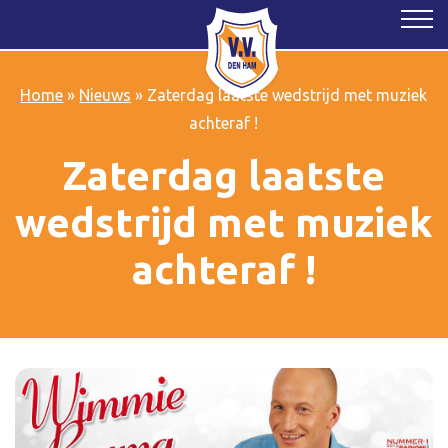
Home
»
Nieuws
»
Zaterdag laatste wedstrijd met muziek
achteraf !
Zaterdag laatste
wedstrijd met muziek
achteraf !