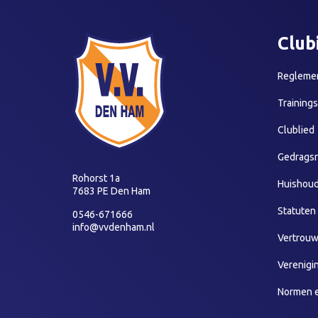
Club
Reglemen
Training
Clublied
Gedragsr
Rohorst 1a
Huishoud
7683 PE Den Ham
Statuten
0546-671666
info@vvdenham.nl
Vertrou
Verenigi
Normen 