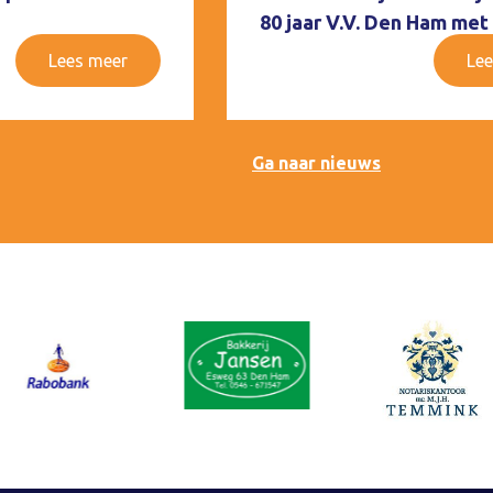
80 jaar V.V. Den Ham met
Lees meer
Lee
Ga naar nieuws