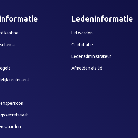
informatie
Ledeninformatie
t kantine
Lid worden
sschema
Contributie
Ledenadministrateur
egels
Afmelden als lid
elijk reglement
wenspersoon
ngssecretariaat
en waarden