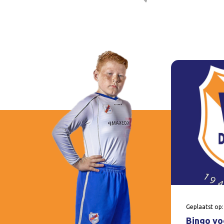
Geplaatst op:
Bingo voo