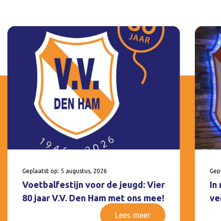
Geplaatst op: 5 augustus, 2026
Gepl
Voetbalfestijn voor de jeugd: Vier
In
80 jaar V.V. Den Ham met ons mee!
ve
Lees meer