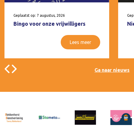
Geplaatst op: 7 augustus, 2026
Gepl
Bingo voor onze vrijwilligers
Ni
Lees meer
Ga naar nieuws