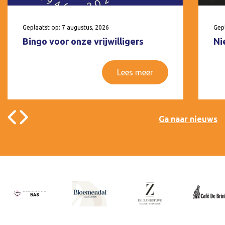
Geplaatst op: 7 augustus, 2026
Gepl
Bingo voor onze vrijwilligers
Ni
Lees meer
Ga naar nieuws