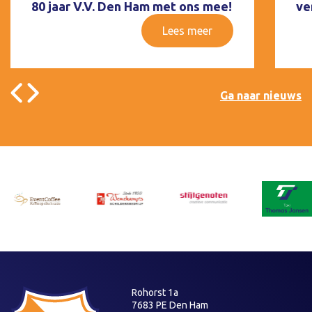
80 jaar V.V. Den Ham met ons mee!
ve
Lees meer
Ga naar nieuws
Rohorst 1a
7683 PE Den Ham