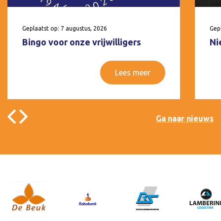
Geplaatst op: 7 augustus, 2026
Gepl
Bingo voor onze vrijwilligers
Ni
Lees meer
Ga naar nieuws