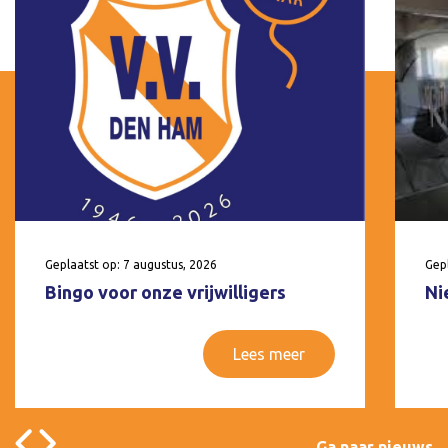
Geplaatst op: 7 augustus, 2026
Gepl
Bingo voor onze vrijwilligers
Ni
Lees meer
Ga naar nieuws