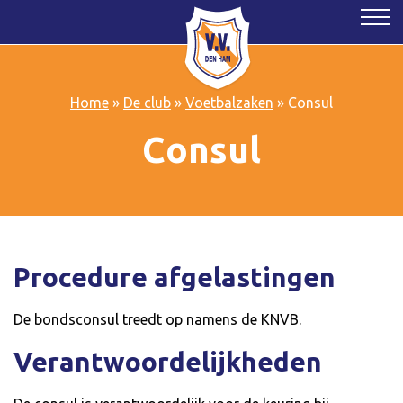
Home
»
De club
»
Voetbalzaken
»
Consul
Consul
Procedure afgelastingen
De bondsconsul treedt op namens de KNVB.
Verantwoordelijkheden