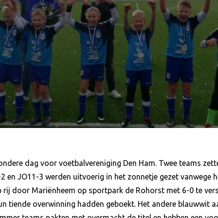
ondere dag voor voetbalvereniging Den Ham. Twee teams zett
2 en JO11-3 werden uitvoerig in het zonnetje gezet vanwege 
rij door Mariënheem op sportpark de Rohorst met 6-0 te vers
hun tiende overwinning hadden geboekt. Het andere blauwwit a
ammer teams pakten met overmacht de titel en hebben een voo