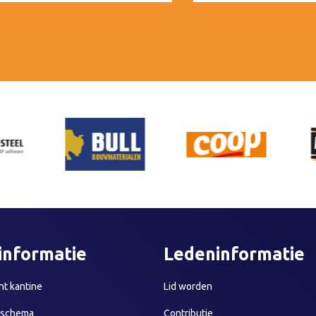
informatie
Ledeninformatie
t kantine
Lid worden
sschema
Contributie