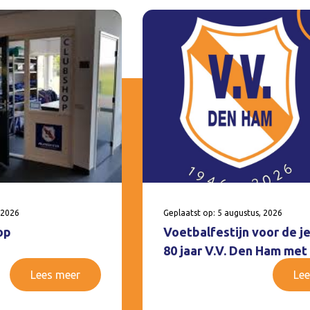
 2026
Geplaatst op: 5 augustus, 2026
op
Voetbalfestijn voor de j
80 jaar V.V. Den Ham met
Lees meer
Lee