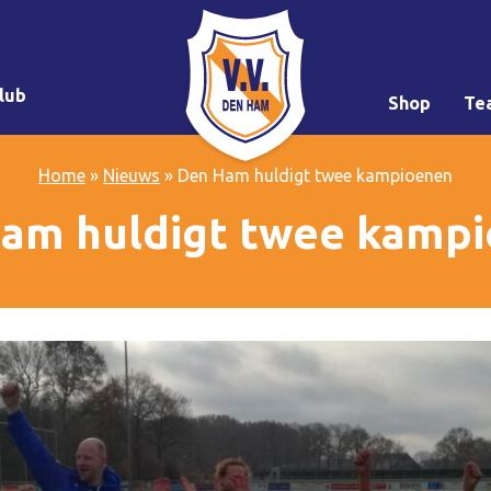
lub
Shop
Te
Home
»
Nieuws
»
Den Ham huldigt twee kampioenen
am huldigt twee kamp