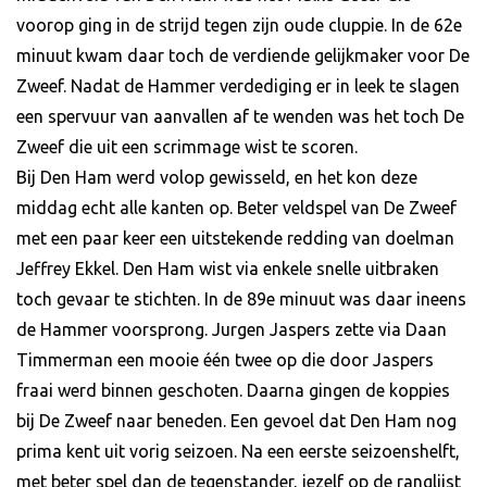
voorop ging in de strijd tegen zijn oude cluppie. In de 62e
minuut kwam daar toch de verdiende gelijkmaker voor De
Zweef. Nadat de Hammer verdediging er in leek te slagen
een spervuur van aanvallen af te wenden was het toch De
Zweef die uit een scrimmage wist te scoren.
Bij Den Ham werd volop gewisseld, en het kon deze
middag echt alle kanten op. Beter veldspel van De Zweef
met een paar keer een uitstekende redding van doelman
Jeffrey Ekkel. Den Ham wist via enkele snelle uitbraken
toch gevaar te stichten. In de 89e minuut was daar ineens
de Hammer voorsprong. Jurgen Jaspers zette via Daan
Timmerman een mooie één twee op die door Jaspers
fraai werd binnen geschoten. Daarna gingen de koppies
bij De Zweef naar beneden. Een gevoel dat Den Ham nog
prima kent uit vorig seizoen. Na een eerste seizoenshelft,
met beter spel dan de tegenstander, jezelf op de ranglijst