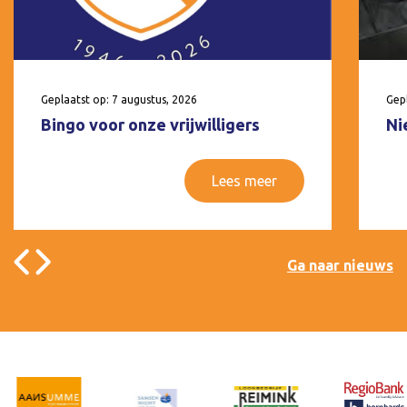
Geplaatst op: 7 augustus, 2026
Gepl
Bingo voor onze vrijwilligers
Ni
Lees meer
Ga naar nieuws