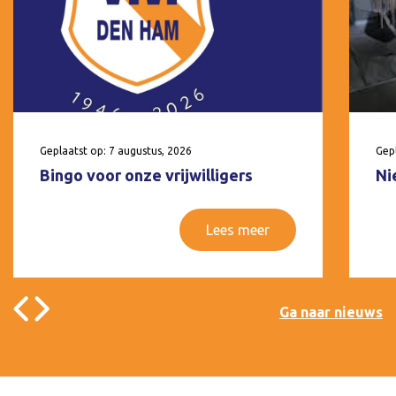
Geplaatst op: 7 augustus, 2026
Gepl
Bingo voor onze vrijwilligers
Ni
Lees meer
Ga naar nieuws