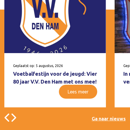
Geplaatst op: 5 augustus, 2026
Gepl
Voetbalfestijn voor de jeugd: Vier
In
80 jaar V.V. Den Ham met ons mee!
ve
Lees meer
Ga naar nieuws