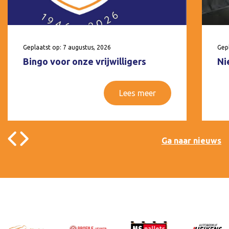
Geplaatst op: 7 augustus, 2026
Gepl
Bingo voor onze vrijwilligers
Ni
Lees meer
Ga naar nieuws