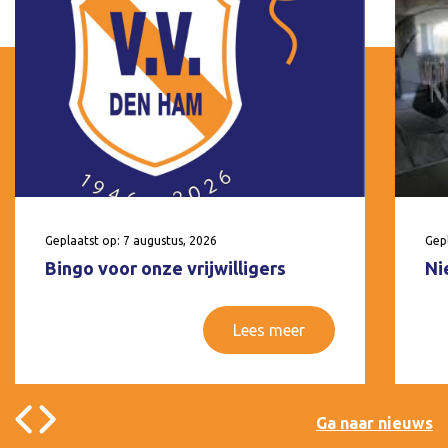
Geplaatst op: 7 augustus, 2026
Gepl
Bingo voor onze vrijwilligers
Ni
Lees meer
Ga naar nieuws