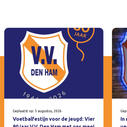
Geplaatst op: 5 augustus, 2026
Gepl
Voetbalfestijn voor de jeugd: Vier
In
80 jaar V.V. Den Ham met ons mee!
ve