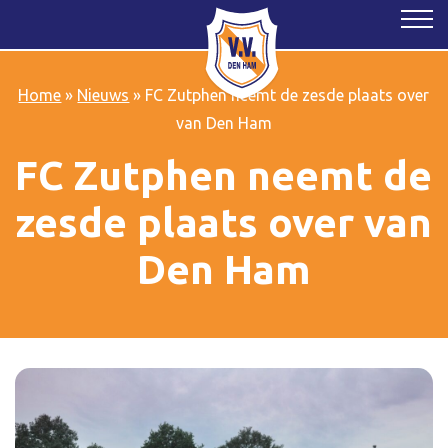
Home
»
Nieuws
»
FC Zutphen neemt de zesde plaats over
van Den Ham
FC Zutphen neemt de
zesde plaats over van
Den Ham