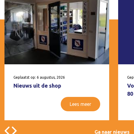
Geplaatst op: 6 augustus, 2026
Gepl
Nieuws uit de shop
Vo
80
Lees meer
Ga naar nieuws