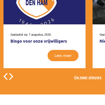
Geplaatst op: 7 augustus, 2026
Gepl
Bingo voor onze vrijwilligers
Ni
Lees meer
Ga naar nieuws