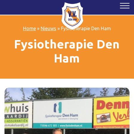
Home
»
Nieuws
»
Fysiotherapie Den Ham
Fysiotherapie Den
Ham