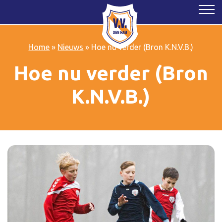
Home
»
Nieuws
»
Hoe nu verder (Bron K.N.V.B.)
Hoe nu verder (Bron
K.N.V.B.)