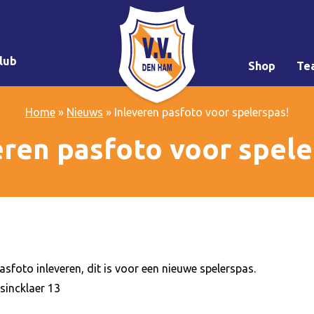
lub
Shop
Te
Home
»
Nieuws
»
Inleveren pasfoto voor spelerspas!
eren pasfoto voor spele
sfoto inleveren, dit is voor een nieuwe spelerspas.
sincklaer 13