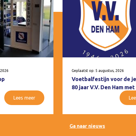
 2026
Geplaatst op: 5 augustus, 2026
op
Voetbalfestijn voor de j
80 jaar V.V. Den Ham met
Lees meer
Lee
Ga naar nieuws