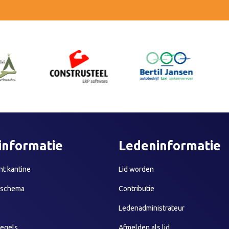
informatie
Ledeninformatie
t kantine
Lid worden
sschema
Contributie
Ledenadministrateur
egels
Afmelden als lid