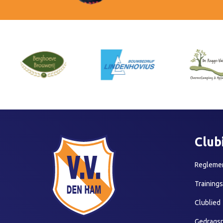
Club
Reglemen
Training
Clublied
Gedragsr