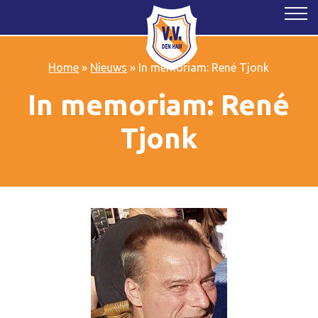
Home
»
Nieuws
»
In memoriam: René Tjonk
In memoriam: René
Tjonk