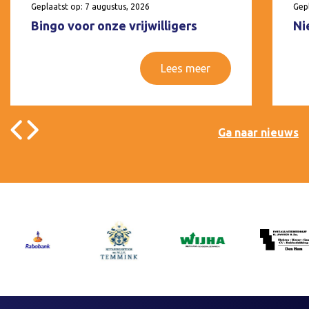
Geplaatst op: 7 augustus, 2026
Gepl
Bingo voor onze vrijwilligers
Ni
Lees meer
Ga naar nieuws