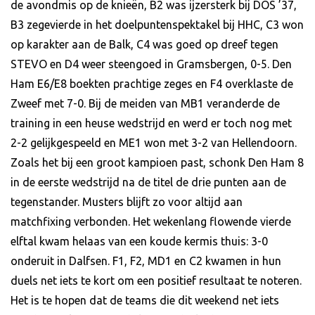
de avondmis op de knieën, B2 was ijzersterk bij DOS ’37,
B3 zegevierde in het doelpuntenspektakel bij HHC, C3 won
op karakter aan de Balk, C4 was goed op dreef tegen
STEVO en D4 weer steengoed in Gramsbergen, 0-5. Den
Ham E6/E8 boekten prachtige zeges en F4 overklaste de
Zweef met 7-0. Bij de meiden van MB1 veranderde de
training in een heuse wedstrijd en werd er toch nog met
2-2 gelijkgespeeld en ME1 won met 3-2 van Hellendoorn.
Zoals het bij een groot kampioen past, schonk Den Ham 8
in de eerste wedstrijd na de titel de drie punten aan de
tegenstander. Musters blijft zo voor altijd aan
matchfixing verbonden. Het wekenlang flowende vierde
elftal kwam helaas van een koude kermis thuis: 3-0
onderuit in Dalfsen. F1, F2, MD1 en C2 kwamen in hun
duels net iets te kort om een positief resultaat te noteren.
Het is te hopen dat de teams die dit weekend net iets