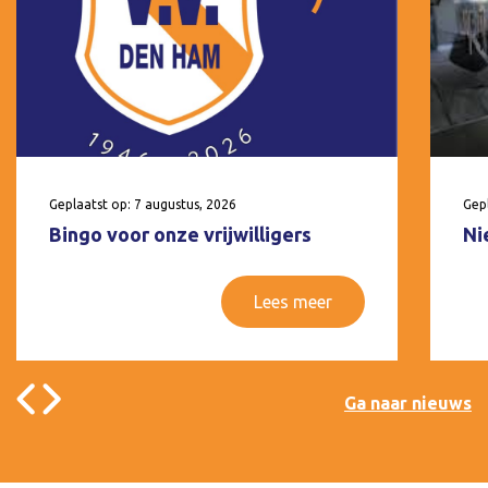
Geplaatst op: 7 augustus, 2026
Gepl
Bingo voor onze vrijwilligers
Ni
Lees meer
Ga naar nieuws