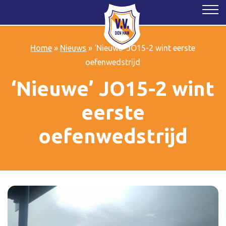
Home
»
Nieuws
»
‘Nieuwe’ JO15-2 wint eerste
oefenwedstrijd
‘Nieuwe’ JO15-2 wint
eerste
oefenwedstrijd