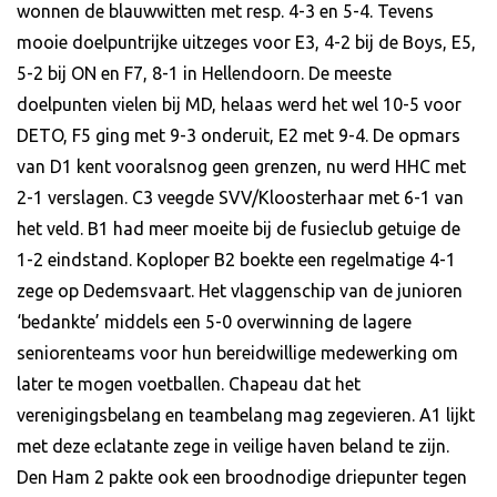
wonnen de blauwwitten met resp. 4-3 en 5-4. Tevens
mooie doelpuntrijke uitzeges voor E3, 4-2 bij de Boys, E5,
5-2 bij ON en F7, 8-1 in Hellendoorn. De meeste
doelpunten vielen bij MD, helaas werd het wel 10-5 voor
DETO, F5 ging met 9-3 onderuit, E2 met 9-4. De opmars
van D1 kent vooralsnog geen grenzen, nu werd HHC met
2-1 verslagen. C3 veegde SVV/Kloosterhaar met 6-1 van
het veld. B1 had meer moeite bij de fusieclub getuige de
1-2 eindstand. Koploper B2 boekte een regelmatige 4-1
zege op Dedemsvaart. Het vlaggenschip van de junioren
‘bedankte’ middels een 5-0 overwinning de lagere
seniorenteams voor hun bereidwillige medewerking om
later te mogen voetballen. Chapeau dat het
verenigingsbelang en teambelang mag zegevieren. A1 lijkt
met deze eclatante zege in veilige haven beland te zijn.
Den Ham 2 pakte ook een broodnodige driepunter tegen