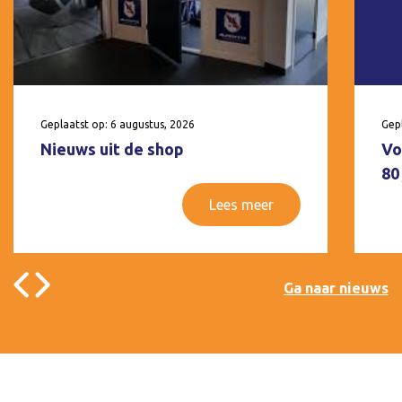
Geplaatst op: 6 augustus, 2026
Gepl
Nieuws uit de shop
Vo
80
Lees meer
Ga naar nieuws