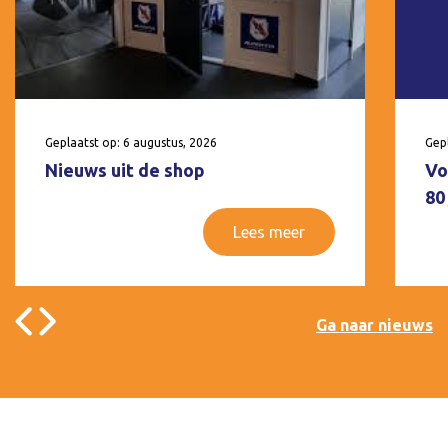
Geplaatst op: 6 augustus, 2026
Gepl
Nieuws uit de shop
Vo
80
Lees meer
Ga naar nieuws