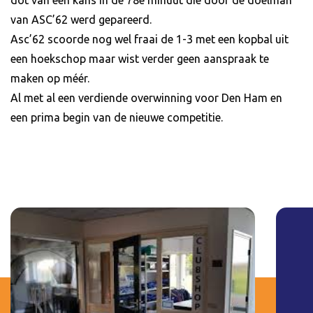
dot van een kans in de 78e minuut die door de doelman
van ASC’62 werd gepareerd.
Asc’62 scoorde nog wel fraai de 1-3 met een kopbal uit
een hoekschop maar wist verder geen aanspraak te
maken op méér.
Al met al een verdiende overwinning voor Den Ham en
een prima begin van de nieuwe competitie.