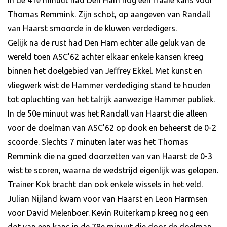
In de 41e minuut had Den Ham nog een fraaie kans voor
Thomas Remmink. Zijn schot, op aangeven van Randall
van Haarst smoorde in de kluwen verdedigers.
Gelijk na de rust had Den Ham echter alle geluk van de
wereld toen ASC’62 achter elkaar enkele kansen kreeg
binnen het doelgebied van Jeffrey Ekkel. Met kunst en
vliegwerk wist de Hammer verdediging stand te houden
tot opluchting van het talrijk aanwezige Hammer publiek.
In de 50e minuut was het Randall van Haarst die alleen
voor de doelman van ASC’62 op dook en beheerst de 0-2
scoorde. Slechts 7 minuten later was het Thomas
Remmink die na goed doorzetten van van Haarst de 0-3
wist te scoren, waarna de wedstrijd eigenlijk was gelopen.
Trainer Kok bracht dan ook enkele wissels in het veld.
Julian Nijland kwam voor van Haarst en Leon Harmsen
voor David Melenboer. Kevin Ruiterkamp kreeg nog een