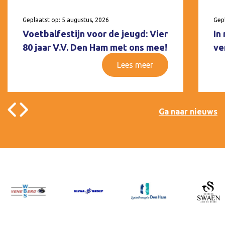
Geplaatst op: 5 augustus, 2026
Gepl
Voetbalfestijn voor de jeugd: Vier
In
80 jaar V.V. Den Ham met ons mee!
ve
Lees meer
Ga naar nieuws