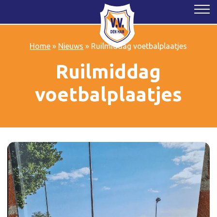
Home
»
Nieuws
»
Ruilmiddag voetbalplaatjes
Ruilmiddag
voetbalplaatjes