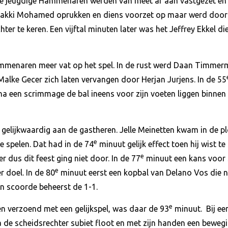
De jeugdige Hammenaren werden van meet af aan vastgezet en 
kki Mohamed oprukken en diens voorzet op maar werd door L
ter te keren. Een vijftal minuten later was het Jeffrey Ekkel d
mmenaren meer vat op het spel. In de rust werd Daan Timmer
alke Gecer zich laten vervangen door Herjan Jurjens. In de 55
 een scrimmage de bal ineens voor zijn voeten liggen binnen
 gelijkwaardig aan de gastheren. Jelle Meinetten kwam in de 
e
e spelen. Dat had in de 74
minuut gelijk effect toen hij wist t
e
 dus dit feest ging niet door. In de 77
minuut een kans voor S
e
 doel. In de 80
minuut eerst een kopbal van Delano Vos die ne
en scoorde beheerst de 1-1.
e
en verzoend met een gelijkspel, was daar de 93
minuut. Bij ee
a de scheidsrechter subiet floot en met zijn handen een beweg