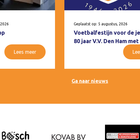
 2026
Geplaatst op: 5 augustus, 2026
op
Voetbalfestijn voor de j
80 jaar V.V. Den Ham met
Lees meer
Lee
Ga naar nieuws