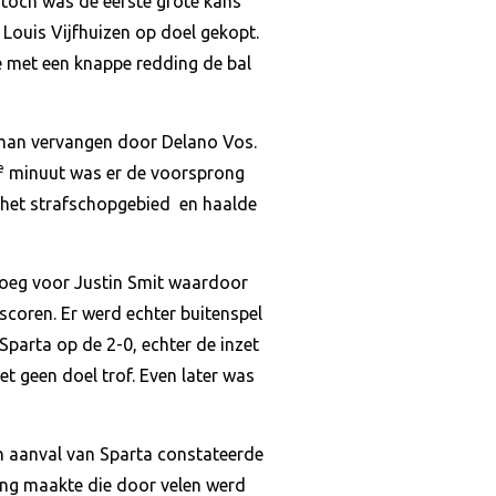
toch was de eerste grote kans
ouis Vijfhuizen op doel gekopt.
ie met een knappe redding de bal
man vervangen door Delano Vos.
e
minuut was er de voorsprong
 het strafschopgebied en haalde
ploeg voor Justin Smit waardoor
e scoren. Er werd echter buitenspel
parta op de 2-0, echter de inzet
t geen doel trof. Even later was
n aanval van Sparta constateerde
ing maakte die door velen werd