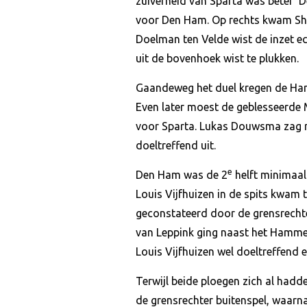
zuiverheid van Sparta was beter 
voor Den Ham. Op rechts kwam Sha
Doelman ten Velde wist de inzet ech
uit de bovenhoek wist te plukken.
Gaandeweg het duel kregen de Ha
Even later moest de geblesseerde M
voor Sparta. Lukas Douwsma zag na
doeltreffend uit.
e
Den Ham was de 2
helft minimaal
Louis Vijfhuizen in de spits kwam t
geconstateerd door de grensrechter
van Leppink ging naast het Hammer
Louis Vijfhuizen wel doeltreffend 
Terwijl beide ploegen zich al hadd
de grensrechter buitenspel, waarn