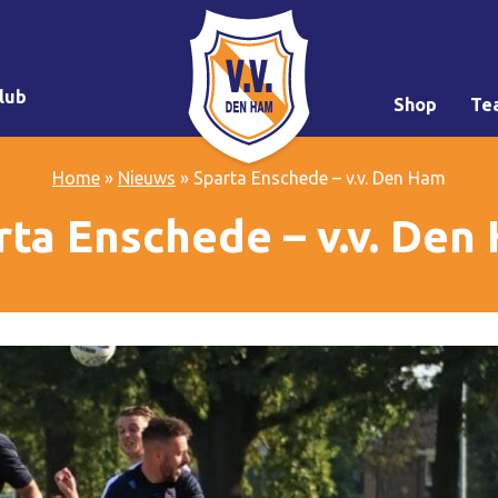
lub
Shop
Te
Home
»
Nieuws
»
Sparta Enschede – v.v. Den Ham
rta Enschede – v.v. Den