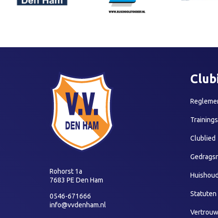
Club
Reglemen
Training
Clublied
Gedragsr
Rohorst 1a
Huishoud
7683 PE Den Ham
Statuten
0546-671666
info@vvdenham.nl
Vertrou