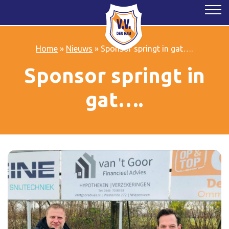
Home
»
Nieuws
»
Sponsor springt in gat….
Sponsor springt in
gat….