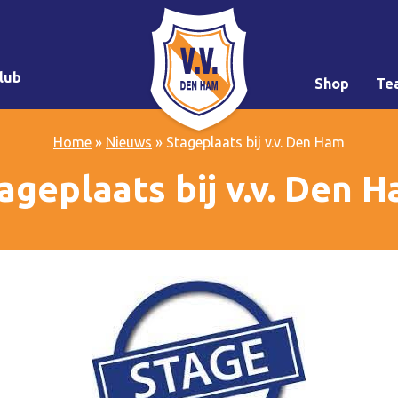
lub
Shop
Te
Home
»
Nieuws
»
Stageplaats bij v.v. Den Ham
ageplaats bij v.v. Den 