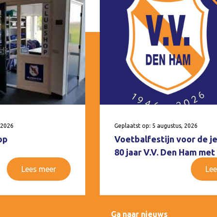
 2026
Geplaatst op: 5 augustus, 2026
op
Voetbalfestijn voor de j
80 jaar V.V. Den Ham met
Lees meer
Lee
Ga naar nieuws