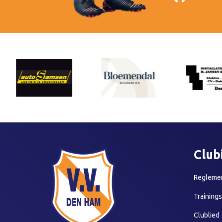
Club
Reglemen
Training
Clublied