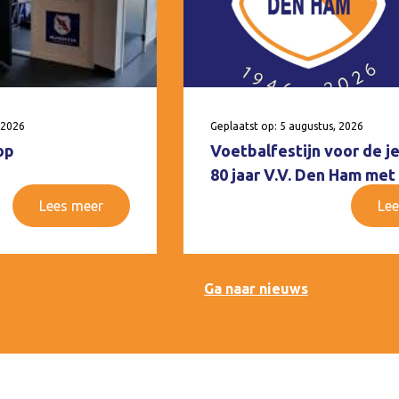
 2026
Geplaatst op: 5 augustus, 2026
op
Voetbalfestijn voor de j
80 jaar V.V. Den Ham met
Lees meer
Lee
Ga naar nieuws