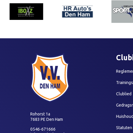
Club
Reglemen
Training
Clublied
Gedragsr
Rohorst 1a
Huishoud
7683 PE Den Ham
Statuten
0546-671666