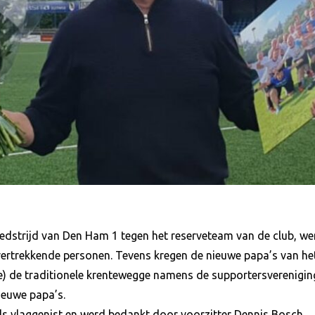
wedstrijd van Den Ham 1 tegen het reserveteam van de club, we
rtrekkende personen. Tevens kregen de nieuwe papa’s van het
) de traditionele krentewegge namens de supportersverenigin
ieuwe papa’s.
s vlaggenist en werd bedankt door voorzitter Dennis Bosch.