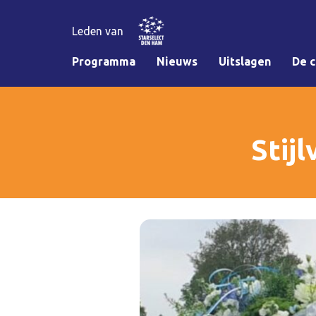
Leden van
Programma
Nieuws
Uitslagen
De c
Stij