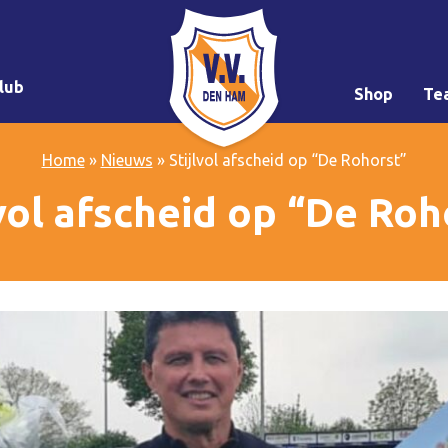
lub
Shop
Te
Home
»
Nieuws
»
Stijlvol afscheid op “De Rohorst”
lvol afscheid op “De Roh