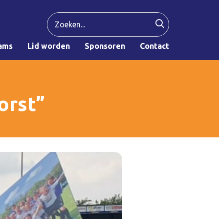
ams
Lid worden
Sponsoren
Contact
orst”