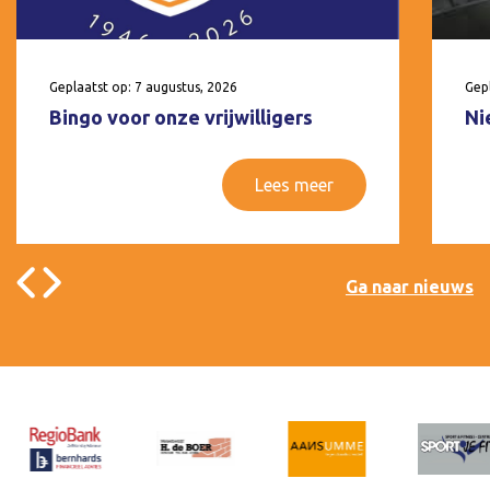
Geplaatst op: 7 augustus, 2026
Gepl
Bingo voor onze vrijwilligers
Ni
Lees meer
Ga naar nieuws