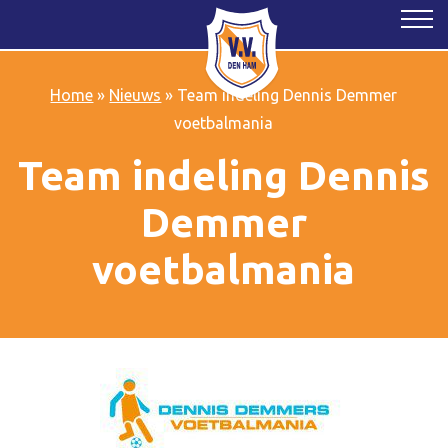
Home
»
Nieuws
»
Team indeling Dennis Demmer
voetbalmania
Team indeling Dennis
Demmer
voetbalmania