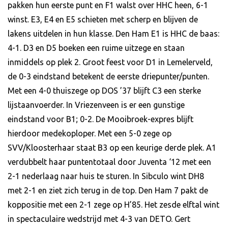
pakken hun eerste punt en F1 walst over HHC heen, 6-1
winst. E3, E4 en E5 schieten met scherp en blijven de
lakens uitdelen in hun klasse. Den Ham E1 is HHC de baas:
4-1. D3 en D5 boeken een ruime uitzege en staan
inmiddels op plek 2. Groot feest voor D1 in Lemelerveld,
de 0-3 eindstand betekent de eerste driepunter/punten.
Met een 4-0 thuiszege op DOS ’37 blijft C3 een sterke
lijstaanvoerder. In Vriezenveen is er een gunstige
eindstand voor B1; 0-2. De Mooibroek-expres blijft
hierdoor medekoploper. Met een 5-0 zege op
SVV/Kloosterhaar staat B3 op een keurige derde plek. A1
verdubbelt haar puntentotaal door Juventa ‘12 met een
2-1 nederlaag naar huis te sturen. In Sibculo wint DH8
met 2-1 en ziet zich terug in de top. Den Ham 7 pakt de
koppositie met een 2-1 zege op H’85. Het zesde elftal wint
in spectaculaire wedstrijd met 4-3 van DETO. Gert