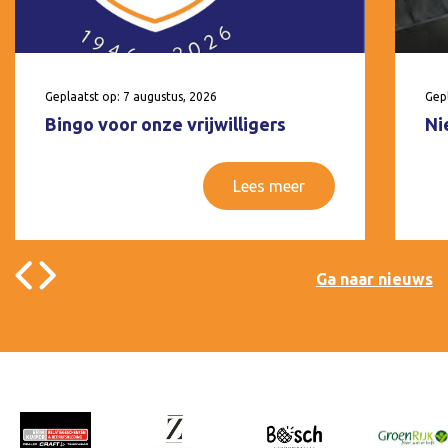
Geplaatst op: 7 augustus, 2026
Gepl
Bingo voor onze vrijwilligers
Ni
Lees meer
Ga naar nieuws