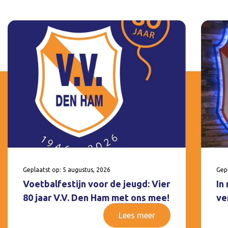
Geplaatst op: 5 augustus, 2026
Gepl
Voetbalfestijn voor de jeugd: Vier
In
80 jaar V.V. Den Ham met ons mee!
ve
Lees meer