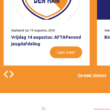
Geplaatst op: 10 augustus, 2026
Gepl
Vrijdag 14 augustus: AFTAPavond
Bi
jeugdafdeling
Lees meer
Ga naar nieuws