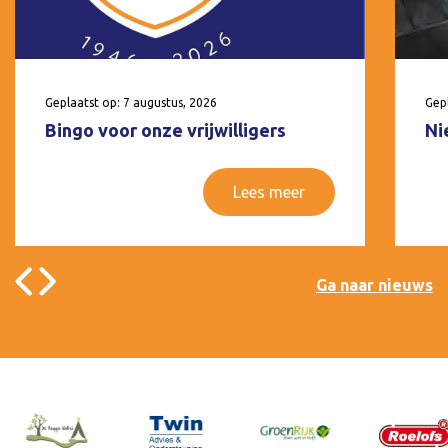
Geplaatst op: 7 augustus, 2026
Gepl
Bingo voor onze vrijwilligers
Ni
Lees meer
Ga naar nieuws