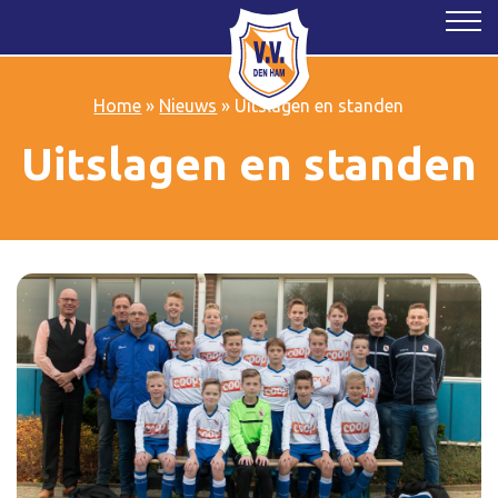
Home
»
Nieuws
»
Uitslagen en standen
Uitslagen en standen