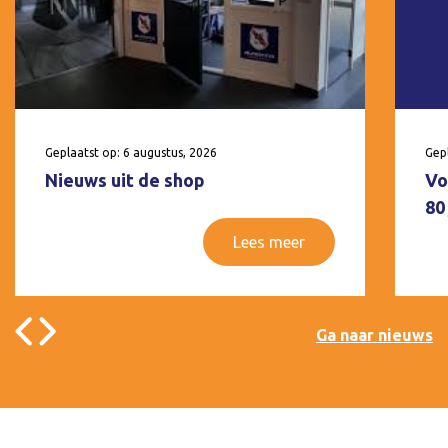
Geplaatst op: 6 augustus, 2026
Gepl
Nieuws uit de shop
Vo
80
Lees meer
Ga naar nieuws