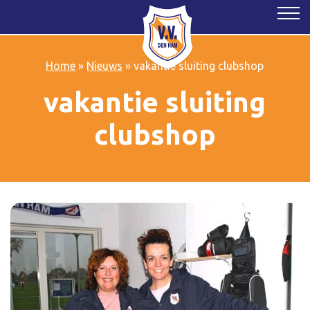
Home
»
Nieuws
»
vakantie sluiting clubshop
vakantie sluiting
clubshop