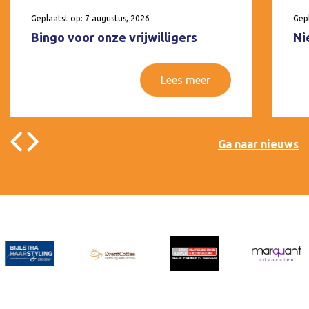
Geplaatst op: 7 augustus, 2026
Gepl
Bingo voor onze vrijwilligers
Ni
Lees meer
Ga naar nieuws