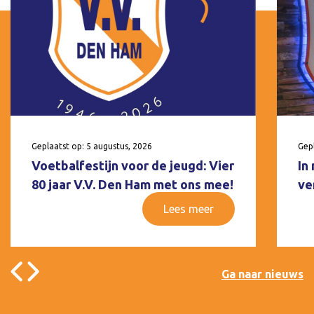
Geplaatst op: 5 augustus, 2026
Gepl
Voetbalfestijn voor de jeugd: Vier
In
80 jaar V.V. Den Ham met ons mee!
ve
Lees meer
Ga naar nieuws