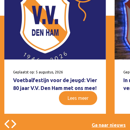
Geplaatst op: 5 augustus, 2026
Gepl
Voetbalfestijn voor de jeugd: Vier
In
80 jaar V.V. Den Ham met ons mee!
ve
Lees meer
Ga naar nieuws