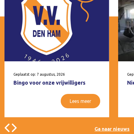
Geplaatst op: 7 augustus, 2026
Gepl
Bingo voor onze vrijwilligers
Ni
Lees meer
Ga naar nieuws