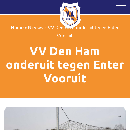
Home
»
Nieuws
»
VV Den Ham onderuit tegen Enter
Vooruit
VV Den Ham
onderuit tegen Enter
Vooruit