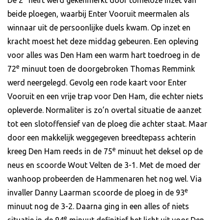
De 2
helft werd gekenmerkt door tomeloze inzet van
beide ploegen, waarbij Enter Vooruit meermalen als
winnaar uit de persoonlijke duels kwam. Op inzet en
kracht moest het deze middag gebeuren. Een opleving
voor alles was Den Ham een warm hart toedroeg in de
e
72
minuut toen de doorgebroken Thomas Remmink
werd neergelegd. Gevolg een rode kaart voor Enter
Vooruit en een vrije trap voor Den Ham, die echter niets
opleverde. Normaliter is zo’n overtal situatie de aanzet
tot een slotoffensief van de ploeg die achter staat. Maar
door een makkelijk weggegeven breedtepass achterin
e
kreeg Den Ham reeds in de 75
minuut het deksel op de
neus en scoorde Wout Velten de 3-1. Met de moed der
wanhoop probeerden de Hammenaren het nog wel. Via
e
invaller Danny Laarman scoorde de ploeg in de 93
minuut nog de 3-2. Daarna ging in een alles of niets
e