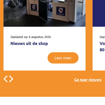
Geplaatst op: 6 augustus, 2026
Gepl
Nieuws uit de shop
Vo
80
Lees meer
Ga naar nieuws