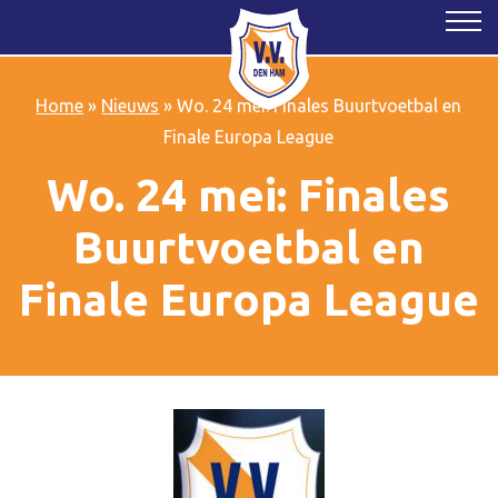
Home
»
Nieuws
»
Wo. 24 mei: Finales Buurtvoetbal en
Finale Europa League
Wo. 24 mei: Finales
Buurtvoetbal en
Finale Europa League