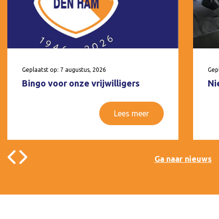
Geplaatst op: 7 augustus, 2026
Gepl
Bingo voor onze vrijwilligers
Ni
Lees meer
Ga naar nieuws