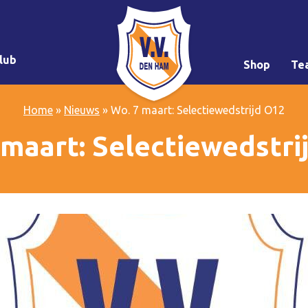
lub
Shop
Te
Home
»
Nieuws
»
Wo. 7 maart: Selectiewedstrijd O12
 maart: Selectiewedstri