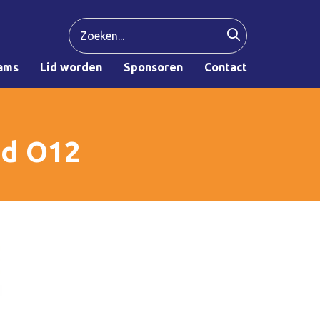
ams
Lid worden
Sponsoren
Contact
jd O12