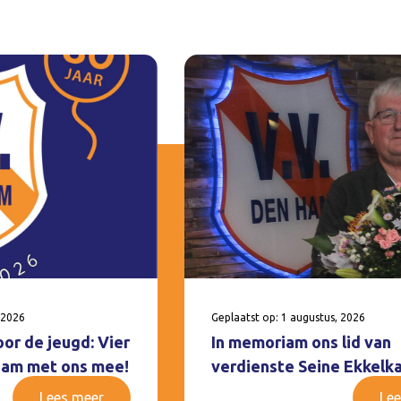
 2026
Geplaatst op: 1 augustus, 2026
oor de jeugd: Vier
In memoriam ons lid van
 Ham met ons mee!
verdienste Seine Ekkelk
Lees meer
Lee