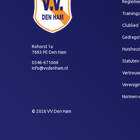
Reglemen
Training
Clublied
Gedragsr
Rohorst 1a
Huishoud
7683 PE Den Ham
Statuten
0546-671666
info@vvdenham.nl
Vertrou
Verenigi
Normen 
© 2026 VV Den Ham