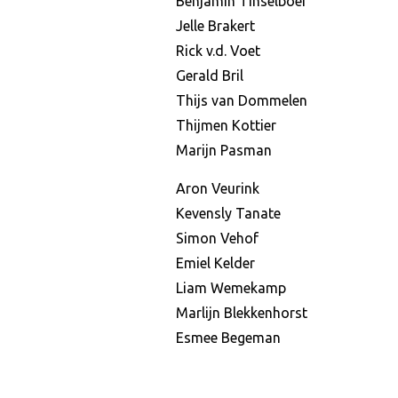
Benjamin Tinselboer
Jelle Brakert
Rick v.d. Voet
Gerald Bril
Thijs van Dommelen
Thijmen Kottier
Marijn Pasman
Aron Veurink
Kevensly Tanate
Simon Vehof
Emiel Kelder
Liam Wemekamp
Marlijn Blekkenhorst
Esmee Begeman