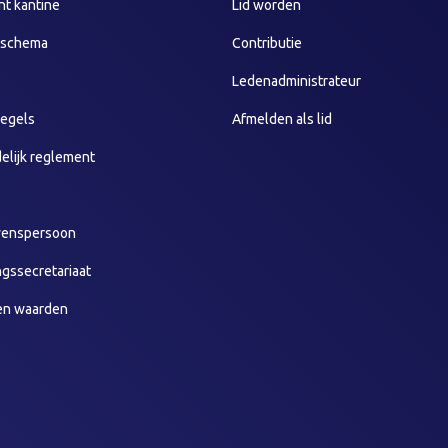
t kantine
Lid worden
sschema
Contributie
Ledenadministrateur
egels
Afmelden als lid
elijk reglement
wenspersoon
ngssecretariaat
en waarden