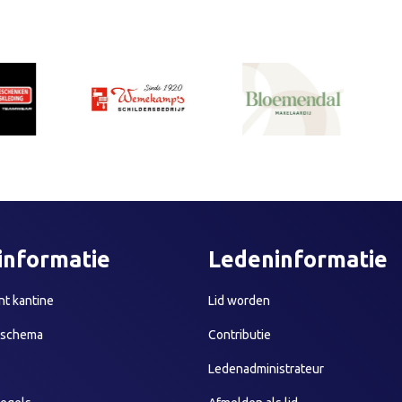
informatie
Ledeninformatie
t kantine
Lid worden
sschema
Contributie
Ledenadministrateur