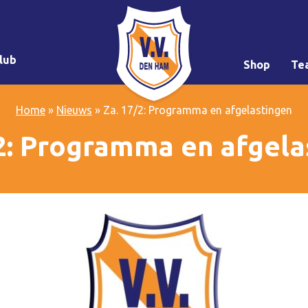
lub
Shop
Te
Home
»
Nieuws
»
Za. 17/2: Programma en afgelastingen
/2: Programma en afgela