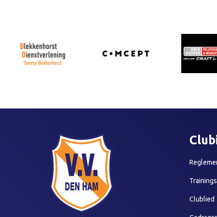
Club
Reglemen
Training
Clublied