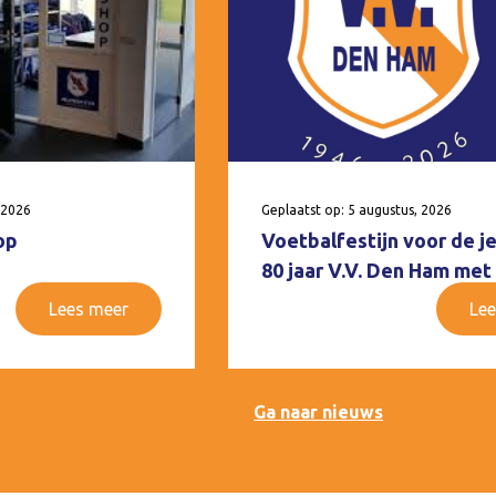
 2026
Geplaatst op: 5 augustus, 2026
op
Voetbalfestijn voor de j
80 jaar V.V. Den Ham met
Lees meer
Lee
Ga naar nieuws