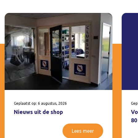
Geplaatst op: 6 augustus, 2026
Gepl
Nieuws uit de shop
Vo
80
Lees meer